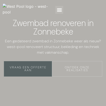
Zwembad renoveren in
Zonnebeke
Een gedateerd zwembad in Zonnebeke weer als nieuw?
west-pool renoveert structuur, bekleding en techniek
met vakmanschap.
VRAAG EEN OFFERTE
ONTDEK ONZE
AAN
REALISATIES